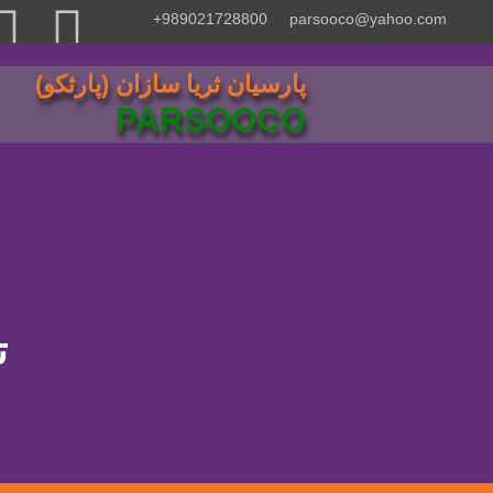
989021728800+
parsooco@yahoo.com
پارسيان ثريا سازان (پارثكو)
PARSOOCO
ت