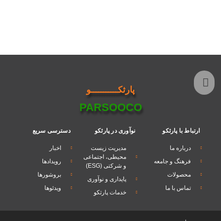
پارثكـــــــــــو
PARSOOCO
ارثکو
نوآوری در پارثکو
دسترسی سریع
ما
مدیریت زیست
اخبار
محیطی، اجتماعی
و جامعه
رویدادها
و شرکتی (ESG)
ات
بروشورها
پایداری و نوآوری
 ما
ویدئوها
خدمات پارثکو