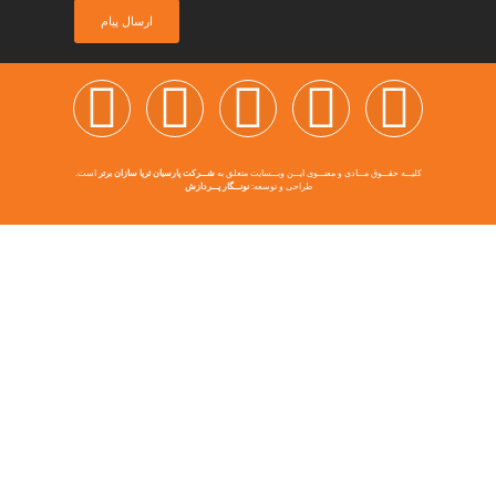
ارسال پیام
قـــوق مـــادی و معنـــوی ایـــن وبـــسایت متعلق به
شـــرکت پارسیان ثریا سازان برتر
است.
طراحی و توسعه:
نونـــگار پـــردازش