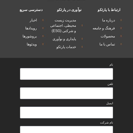
ارتباط با پارثکو
نوآوری در پارثکو
دسترسی سریع
درباره ما
مدیریت زیست
اخبار
محیطی، اجتماعی
فرهنگ و جامعه
رویدادها
و شرکتی (ESG)
محصولات
بروشورها
پایداری و نوآوری
تماس با ما
ویدئوها
خدمات پارثکو
نام
تلفن
ایمیل
نام شرکت