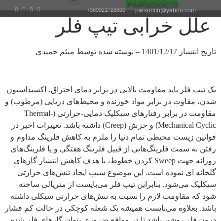
PARSOOCO
989021728800+
parsooco@yahoo.com
علل خرابی تیپ فلر
تاریخ انتشار 1401/12/17 – نوشته شده توسط میثم حمیدی
یک تیپ فلر باید مقاومت بالایی در برابر دمای احتراق، اکسیداسیون
شدن، مقاوت در برابر مواد خورنده و محیط‌های دریایی (مرطوب) و
مقاومت در برابر رفتارهای سیکلیک دمایی-حرارتی (Thermal-
Mechanical Cyclic) و خزش (Creep) داشته باشد. تغییرات اخیر در
قوانین زیست محیطی تمام دنیا را ملزم به کاهش فلرینگ مداوم و
رفتن به سمت فلرینگ‌هایی از قبیل فلرینگ هفتگی و یا فلرینگ‌های
روزانه جهت Sweep کردن خطوط، با هدف کاهش انتشار گازهای
گلخانه ای نموده است. این موضوع سبب ایجاد تنش‌های حرارتی
سیکلیک می‌شود. بنابراین تیپ فلر می‌بایست از متریالی ساخته
شود که مقاومت لازم را نسبت به تنش‌های حرارتی سیکلی داشته
باشد. بعلاوه می‌بایست همیشه یک شعله کوچکی در حالت کم فشار
درون فلر روشن باشد تا در مواقع ضروری بتوان گازهای فلر شده