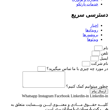
خدمات پارثکو
دسترسی سریع
اخبار
رویدادها
بروشورها
ویدئوها
نام
تلفن
ایمیل
نام شرکت
در مورد چه چیزی با ما تماس میگیرید؟
چطور میتوانیم کمک کنیم؟
ارسال پیام
Whatsapp
Instagram
Facebook
Linkedin-in
Linkedin-in
کلیـــه حقـــوق مـــادی و معنـــوی ایـــن وبـــسایت متعلق به
شـــرکت پارسیان ثریا سازان برتر
است.