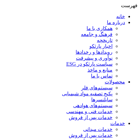
فهرست
خانه
درباره ما
همکاری با ما
فرهنگ و جامعه
تاریخچه
اخبار پارثکو
رویدادها و رخدادها
نوآوری و پیشرفت
سیاست پارثکو در ESG
منابع و ماخذ
تماس با ما
محصولات
سيستم‌های فلر
پکیج تصفیه مواد شیمیایی
سایلنسرها
سیستم‌های هوادهی
خدمات فنی و مهندسی
خدمات پس از فروش
خدمات
خدمات میدانی
خدمات پس از فروش